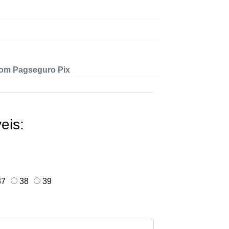
com Pagseguro Pix
eis:
7
38
39