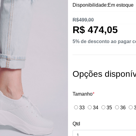
Disponibilidade:Em estoque
R$499,00
R$ 474,05
5% de desconto ao pagar 
Opções disponív
Tamanho
*
33
34
35
36
3
Qtd