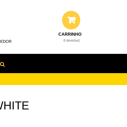
0 item(ns)
DEDOR
HITE