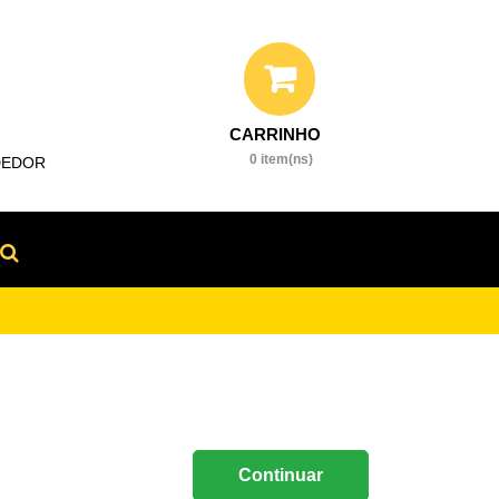
0 item(ns)
DEDOR
Continuar