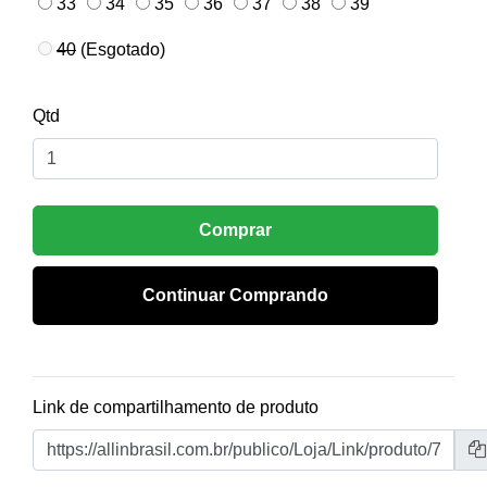
33
34
35
36
37
38
39
40
(Esgotado)
Qtd
Comprar
Continuar Comprando
Link de compartilhamento de produto